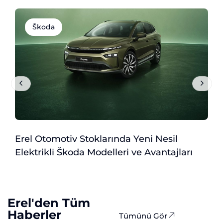
Škoda
Erel Otomotiv Stoklarında Yeni Nesil
N
Elektrikli Škoda Modelleri ve Avantajları
O
Erel'den Tüm
Haberler
Tümünü Gör